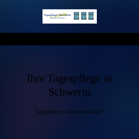
Ihre Tagespflege in
Schwerin
"tagsüber in Gemeinschaft"