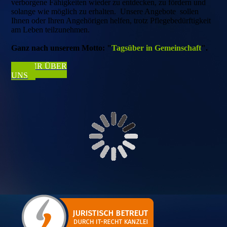
verborgene Fähigkeiten wieder zu entdecken, zu fördern und
solange wie möglich zu erhalten. Unsere Angebote sollen
Ihnen oder Ihren Angehörigen helfen, trotz Pflegebedürftigkeit
am Leben teilzunehmen.
Ganz nach unserem Motto:
"
Tagsüber in Gemeinschaft
".
MEHR ÜBER
UNS