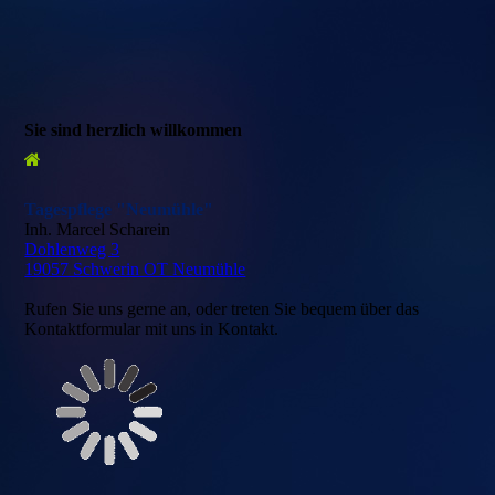
Sie sind herzlich willkommen
Tagespflege "Neumühle"
Inh. Marcel Scharein
Dohlenweg 3
19057 Schwerin OT Neumühle
Rufen Sie uns gerne an, oder treten Sie bequem über das
Kontaktformular mit uns in Kontakt.