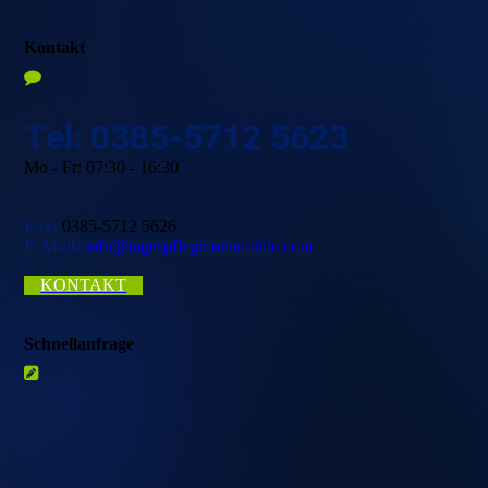
Kontakt
Tel: 0385-5712 5623
Mo - Fr: 07:30 - 16:30
Fax:
0385-5712 5626
E-Mail:
info@tagespflege-neumühle.com
KONTAKT
Schnellanfrage