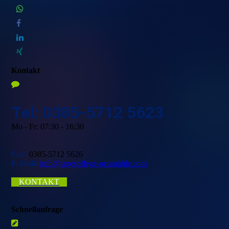
Kontakt
Tel: 0385-5712 5623
Mo - Fr: 07:30 - 16:30
Fax:
0385-5712 5626
E-Mail:
info@tagespflege-neumühle.com
KONTAKT
Schnellanfrage