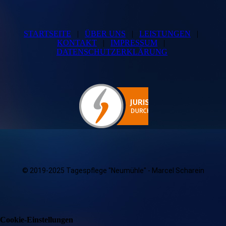
STARTSEITE
|
ÜBER UNS
|
LEISTUNGEN
|
KONTAKT
|
IMPRESSUM
|
DATENSCHUTZERKLÄRUNG
Besuchen Sie uns auf Facebook! Werden Sie ein Fan unserer
Facebook Seite und erhalten Sie besondere Vorteile.
© 2019-2025
Tagespflege "Neumühle" - Marcel Scharein
Cookie-Einstellungen