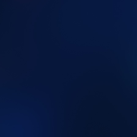
769c27ce-b69b-410e-9002-4b3e38f5f091