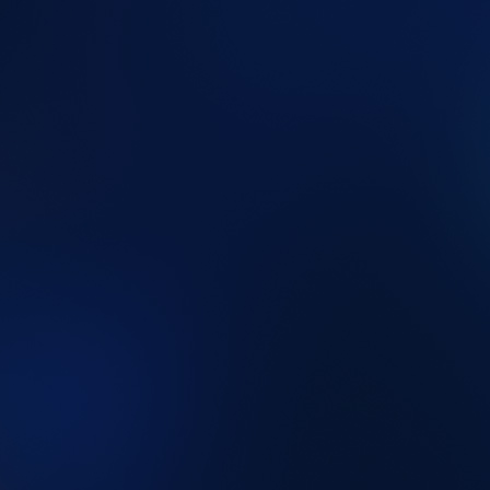
7a6a9ea7-f44f-4f7b-8d43-3c742e405a5e