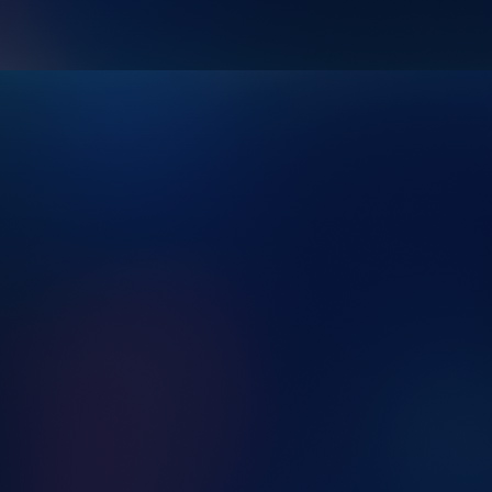
91330eba-2613-4c55-ae3e-abde7498fbcf