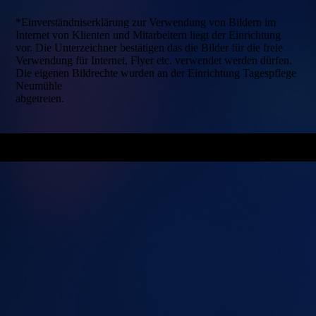
*Einverständniserklärung zur Verwendung von Bildern im
Internet von Klienten und Mitarbeitern liegt der Einrichtung
vor. Die Unterzeichner bestätigen das die Bilder für die freie
Verwendung für Internet, Flyer etc. verwendet werden dürfen.
Die eigenen Bildrechte wurden an der Einrichtung Tagespflege
Neumühle
abgetreten.