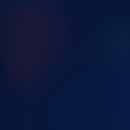
0ab807c6-39e6-42e0-8a75-e1f87c8e27ba (1)