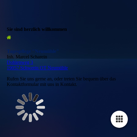
Sie sind herzlich willkommen
Tagespflege "Neumühle"
Inh. Marcel Scharein
Dohlenweg 3
19057 Schwerin OT Neumühle
Rufen Sie uns gerne an, oder treten Sie bequem über das
Kontaktformular mit uns in Kontakt.