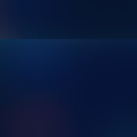
3a8e8769-225d-455d-9f97-121c834e1049