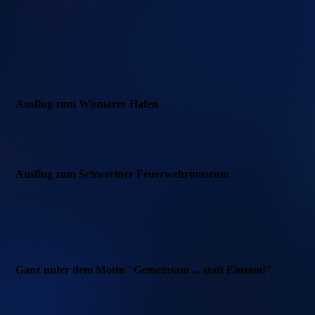
19a69b4c-674f-43e1-9f95-71faa5557d45 (1)
117718b7-36f0-4d49-93d8-65b08c4d4064 (1)
Ausflug zum Wismarer Hafen
Ausflug zum Schweriner Feuerwehrmuseum
Ganz unter dem Motto "Gemeinsam ... statt Einsam!"