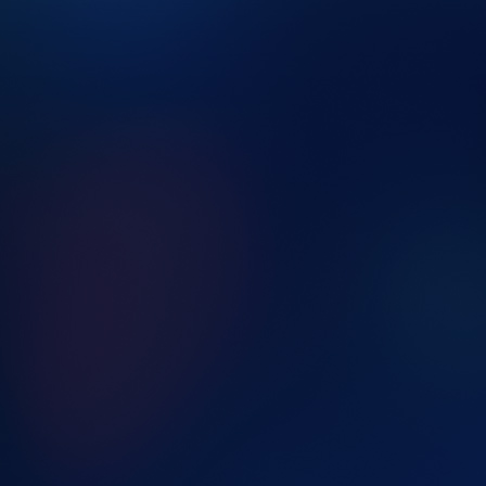
a4e8676c-5852-4351-bfeb-762c6c3caa28
f7928207-d5c6-4c74-bbf5-2e45cd4c94f7
f7b8dc85-0e7e-4610-8271-55f738c256ae
f828c548-73c7-4e52-a423-72aa096c8320