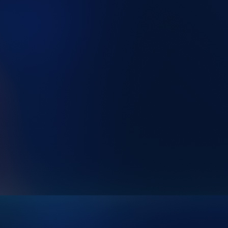
9d93c953-017c-40e4-becf-152309882194