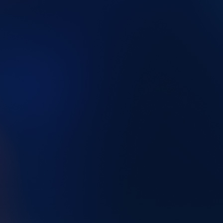
86495807-4ebf-41e2-a382-5d0be5aeafd0