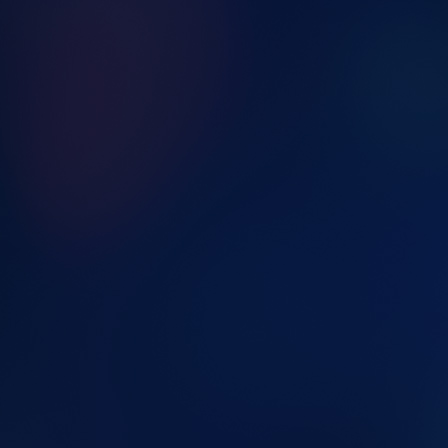
26ca095e-e212-4f18-ab0a-99ab64ceecbb