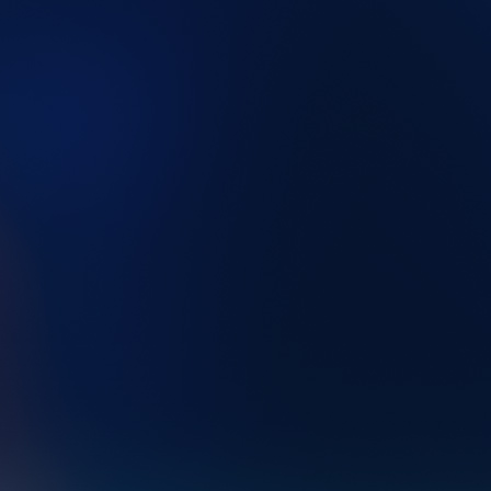
9763d302-bb8a-4da5-80cc-2212551cd539