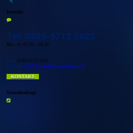
Kontakt
Tel: 0385-5712 5623
Mo - Fr: 07:30 - 16:30
Fax:
0385-5712 5626
E-Mail:
info@tagespflege-neumühle.com
KONTAKT
Schnellanfrage