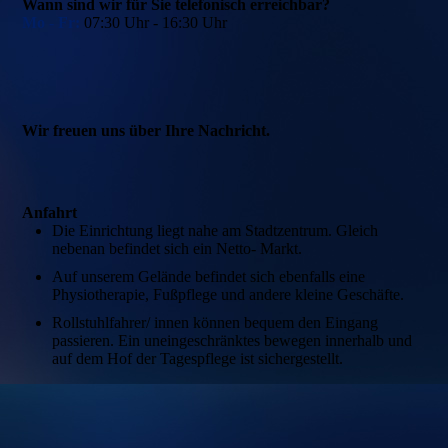
Wann sind wir für Sie telefonisch erreichbar?
Mo - Fr:
07:30 Uhr - 16:30 Uhr
Wir freuen uns über Ihre Nachricht.
Anfahrt
Die Einrichtung liegt nahe am Stadtzentrum. Gleich
nebenan befindet sich ein Netto- Markt.
Auf unserem Gelände befindet sich ebenfalls eine
Physiotherapie, Fußpflege und andere kleine Geschäfte.
Rollstuhlfahrer/ innen können bequem den Eingang
passieren. Ein uneingeschränktes bewegen innerhalb und
auf dem Hof der Tagespflege ist sichergestellt.