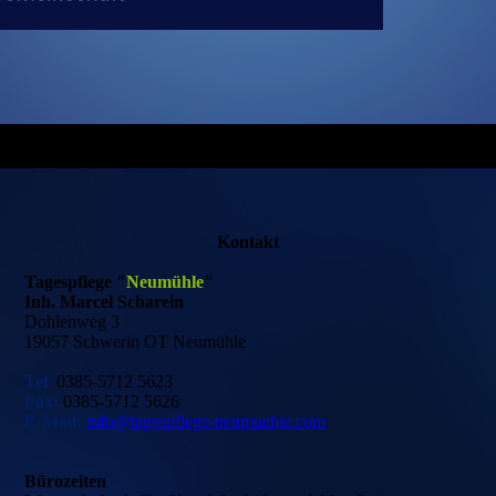
Kontakt
Tagespflege "
Neumühle
"
Inh. Marcel Scharein
Dohlenweg 3
19057 Schwerin OT Neumühle
Tel
:
0385-5712 5623
Fax:
0385-5712 5626
E-Mail:
info@tagespflege-neumuehle.com
Bürozeiten