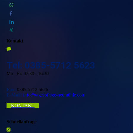
Kontakt
Tel: 0385-5712 5623
Mo - Fr: 07:30 - 16:30
Fax:
0385-5712 5626
E-Mail:
info@tagespflege-neumühle.com
KONTAKT
Schnellanfrage