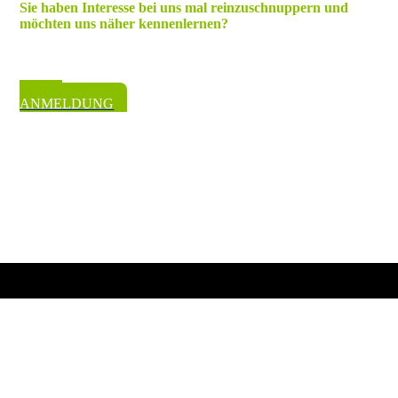
Sie haben Interesse bei uns mal reinzuschnuppern und
möchten uns näher kennenlernen?
Vereinbaren Sie einen Termin mit uns.
Wir beraten Sie gerne persönlich!
ZUR
ANMELDUNG