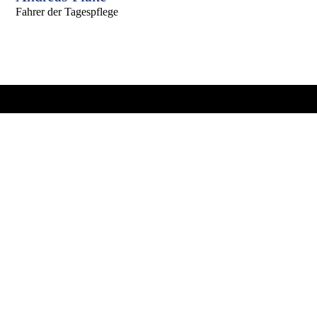
Fahrer der Tagespflege
Jetzt kostenlosen Probetag vereinbaren